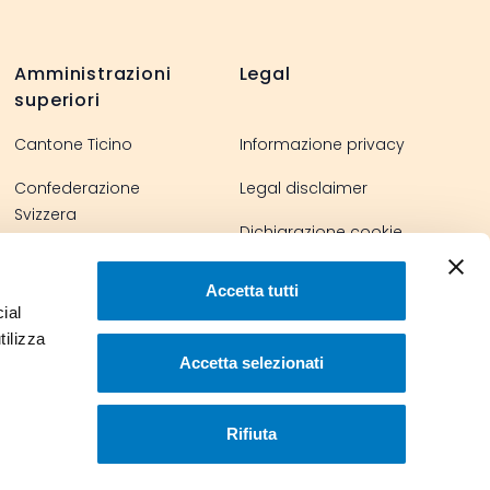
Amministrazioni
Legal
superiori
Cantone Ticino
Informazione privacy
Confederazione
Legal disclaimer
Svizzera
Dichiarazione cookie
Parlamento svizzero
Accetta tutti
ial
tilizza
Accetta selezionati
Rifiuta
© 2023 Comune di Stabio. Tutti i diritti riservati