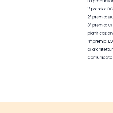
La graduator
1° premio: 
2° premio: BI
3° premio: CH
pianificazion
4° premio: L
di architettu
Comunicato