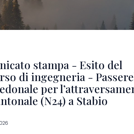
icato stampa - Esito del
so di ingegneria - Passere
edonale per l’attraversame
ntonale (N24) a Stabio
026