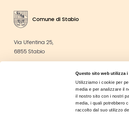
Comune di Stabio
Stemma Comune di Stabio
Via Ufentina 25,
6855 Stabio
Tel: +41 91 641 69 00
Questo sito web utilizza i
Fax: +41 91 641 69 05
Utilizziamo i cookie per pe
E-mail:
info@stabio.ch
media e per analizzare il n
il nostro sito con i nostri 
media, i quali potrebbero 
Scarica l'app del Comune
raccolto dal suo utilizzo dei