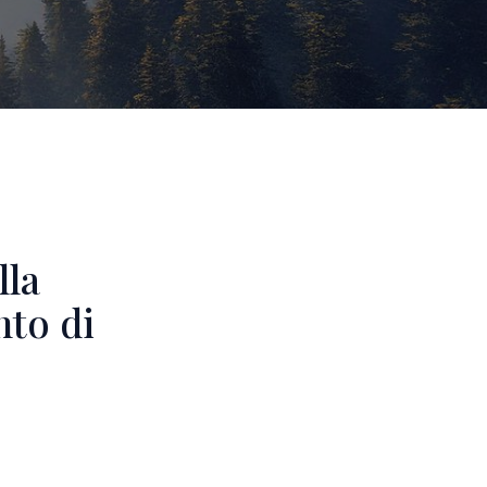
lla
nto di