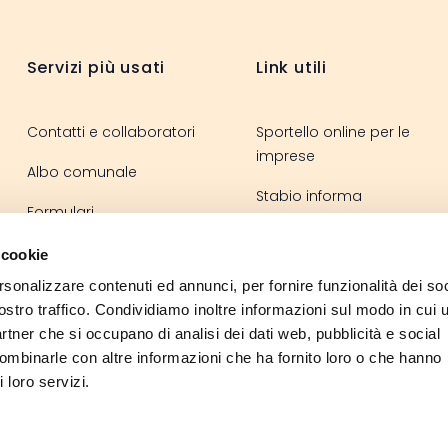
Footer
Servizi più usati
Link utili
Contatti e collaboratori
Sportello online per le
imprese
Albo comunale
Stabio informa
Formulari
Sportello elettronico
Regolamenti
 cookie
La vita in Svizzera
rsonalizzare contenuti ed annunci, per fornire funzionalità dei soc
Ordinanze
ostro traffico. Condividiamo inoltre informazioni sul modo in cui u
partner che si occupano di analisi dei dati web, pubblicità e social
combinarle con altre informazioni che ha fornito loro o che hanno
 loro servizi.
Instagram