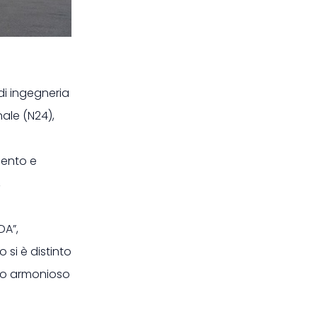
di ingegneria
ale (N24),
mento e
,
DA”,
si è distinto
ento armonioso