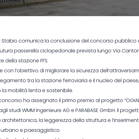
 di Stabio comunica la conclusione del concorso pubblico 
 futura passerella ciclopedonale prevista lungo Via Canton
ze della stazione FFS.
 con l’obiettivo di migliorare la sicurezza dell’attraversa
ollegamento tra la stazione ferroviaria e il nucleo del paese
la mobilità lenta e sostenibile.
l concorso ha assegnato il primo premio al progetto “ÖGIA
agli studi WMM Ingenieure AG e PARABASE GmbH. Il progetto 
à architettonica, la leggerezza della struttura e l’inserim
 urbano e paesaggistico.