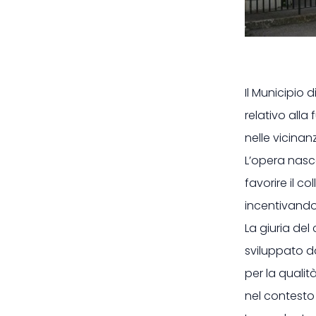
Il Municipio
relativo alla
nelle vicinan
L’opera nasce
favorire il c
incentivando 
La giuria de
sviluppato d
per la qualit
nel contesto