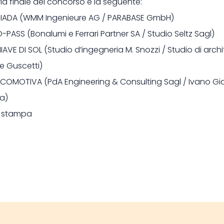
ia finale del concorso è la seguente:
ÖGIADA (WMM Ingenieure AG / PARABASE GmbH)
O-PASS (Bonalumi e Ferrari Partner SA / Studio Seltz Sagl)
IAVE DI SOL (Studio d’ingegneria M. Snozzi / Studio di archi
e Guscetti)
OCOMOTIVA (PdA Engineering & Consulting Sagl / Ivano Gi
ra)
 stampa