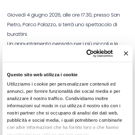
Giovedì 4 giugno 2026, alle ore 17.30, presso San
Pietro, Parco Palazzo, si terrà uno spettacolo di
burattini.
Un appuntamento pensato per i più piccoli e le
famiglie, tra fantasia, risate e intrattenimento
all'aria aperta.
Organizzazione: Associazione Ul Suu in Cadrega.
Questo sito web utilizza i cookie
Locandina
Utilizziamo i cookie per personalizzare contenuti ed
annunci, per fornire funzionalità dei social media e per
analizzare il nostro traffico. Condividiamo inoltre
informazioni sul modo in cui utilizza il nostro sito con i
nostri partner che si occupano di analisi dei dati web,
pubblicità e social media, i quali potrebbero combinarle
con altre informazioni che ha fornito loro o che hanno
raccolto dal suo utilizzo dei loro servizi.