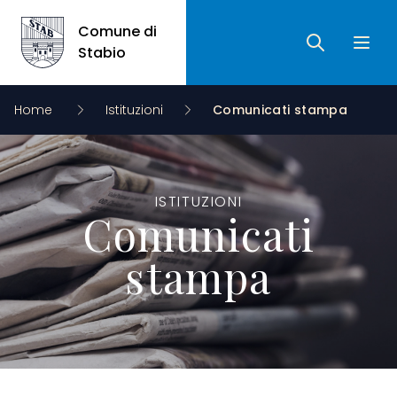
Comune di
Ricerca
Apri 
Comune di Stabio
Stabio
Home
Istituzioni
Comunicati stampa
ISTITUZIONI
Comunicati
stampa