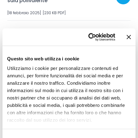
sala polivalente
[18 febbraio 2025] [230 KB PDF]
Licenziamento messaggio municipale
chiedente l’approvazione del credito
d’investimento di CHF 235'000.00 (IVA
inclusa)
Questo sito web utilizza i cookie
Utilizziamo i cookie per personalizzare contenuti ed
[31 gennaio 2025] [268 KB PDF]
annunci, per fornire funzionalità dei social media e per
analizzare il nostro traffico. Condividiamo inoltre
Riqualifica bosco di svago di Stabio
informazioni sul modo in cui utilizza il nostro sito con i
presso il CPE
nostri partner che si occupano di analisi dei dati web,
pubblicità e social media, i quali potrebbero combinarle
[13 dicembre 2024] [383 KB PDF]
con altre informazioni che ha fornito loro o che hanno
raccolto dal suo utilizzo dei loro servizi.
Revisione del Regolamento sugli
Selezione