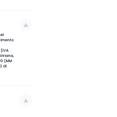
nel
stimento
l
 (IVA
Viriana,
.00 (MM
D di