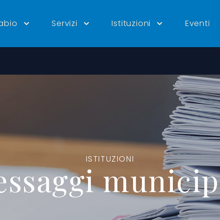
tabio
Servizi
Istituzioni
Eventi
ISTITUZIONI
ssaggi municip