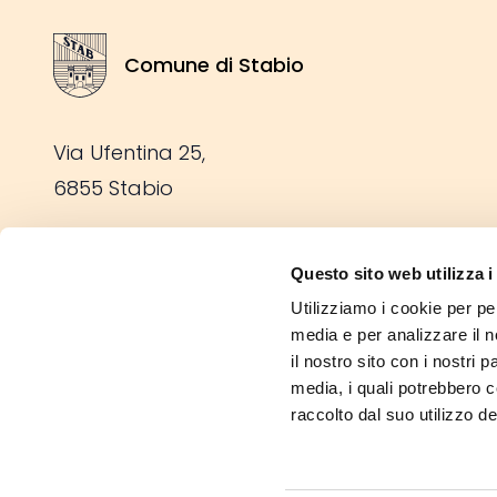
Comune di Stabio
Stemma Comune di Stabio
Via Ufentina 25,
6855 Stabio
Tel: +41 91 641 69 00
Questo sito web utilizza i
Fax: +41 91 641 69 05
Utilizziamo i cookie per pe
E-mail:
info@stabio.ch
media e per analizzare il n
il nostro sito con i nostri 
media, i quali potrebbero 
Scarica l'app del Comune
raccolto dal suo utilizzo dei