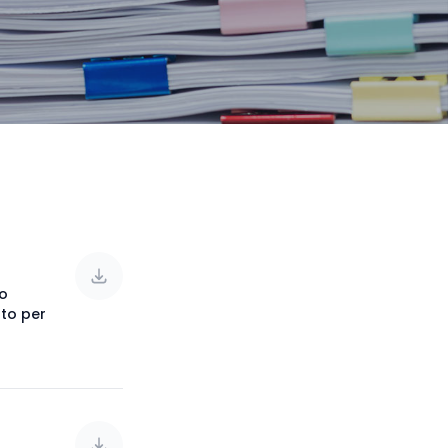
lo
nto per