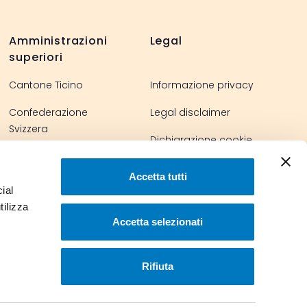
Amministrazioni
Legal
superiori
Cantone Ticino
Informazione privacy
Confederazione
Legal disclaimer
Svizzera
Dichiarazione cookie
Parlamento svizzero
Accetta tutti
ial
tilizza
Accetta selezionati
Rifiuta
© 2023 Comune di Stabio. Tutti i diritti riservati