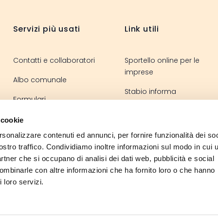
Footer
Servizi più usati
Link utili
Contatti e collaboratori
Sportello online per le
imprese
Albo comunale
Stabio informa
Formulari
Sportello elettronico
Regolamenti
 cookie
La vita in Svizzera
rsonalizzare contenuti ed annunci, per fornire funzionalità dei soc
Ordinanze
ostro traffico. Condividiamo inoltre informazioni sul modo in cui u
partner che si occupano di analisi dei dati web, pubblicità e social
combinarle con altre informazioni che ha fornito loro o che hanno
 loro servizi.
Instagram