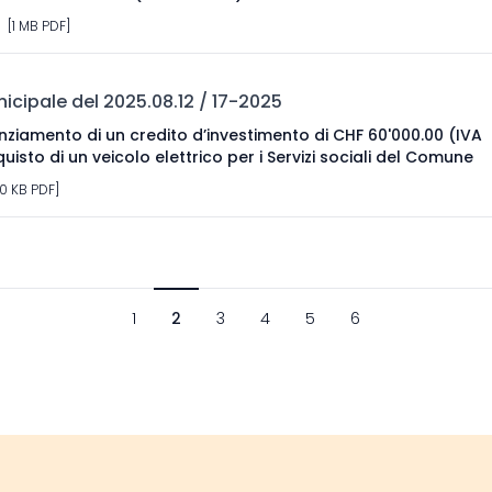
 [1 MB PDF]
cipale del 2025.08.12 / 17-2025
nziamento di un credito d’investimento di CHF 60'000.00 (IVA
quisto di un veicolo elettrico per i Servizi sociali del Comune
0 KB PDF]
1
2
3
4
5
6