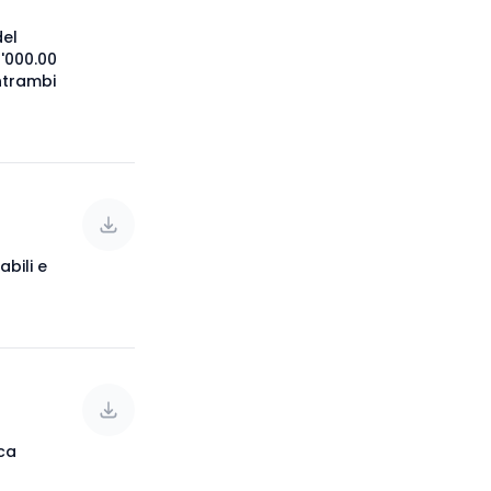
del
'000.00
ntrambi
abili e
ica