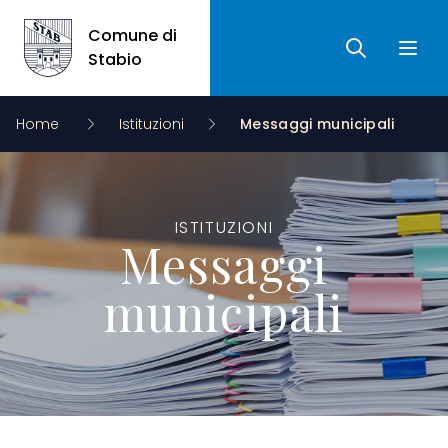
Comune di
Ricerca
Apri 
Comune di Stabio
Stabio
Home
Istituzioni
Messaggi municipali
ISTITUZIONI
Messaggi
municipali