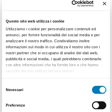
d’investimento di CHF 235'000.00 (IVA
inclusa) per la progettazione definitiva
della rete di teleriscaldamento
[24 gennaio 2024] [323 KB PDF]
Questo sito web utilizza i cookie
Utilizziamo i cookie per personalizzare contenuti ed
Messaggio municipale del 2024.01.16 /
annunci, per fornire funzionalità dei social media e per
04-2024
analizzare il nostro traffico. Condividiamo inoltre
informazioni sul modo in cui utilizza il nostro sito con i
Chiedente lo stanziamento di un credito
nostri partner che si occupano di analisi dei dati web,
d’investimento di CHF 1’100'000.00 (IVA
inclusa) per la realizzazione del
pubblicità e social media, i quali potrebbero combinarle
parcheggio comunale di via Prati
con altre informazioni che ha fornito loro o che hanno
raccolto dal suo utilizzo dei loro servizi.
[24 gennaio 2024] [559 KB PDF]
Selezione
Messaggio municipale del 2024.01.16 /
Necessari
del
02-2024
consenso
Chiedente l’approvazione del progetto di
Preferenze
valorizzazione del Parco della Casa